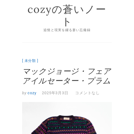
Skip
cozyの蒼いノー
to
content
ト
追憶と現実を綴る蒼い忘備録
英
国
未分類
ニ
マックジョージ・フェア
ッ
アイルセーター・プラム
ト
by
cozy
2025年3月3日
コメントなし
専
門
店
に