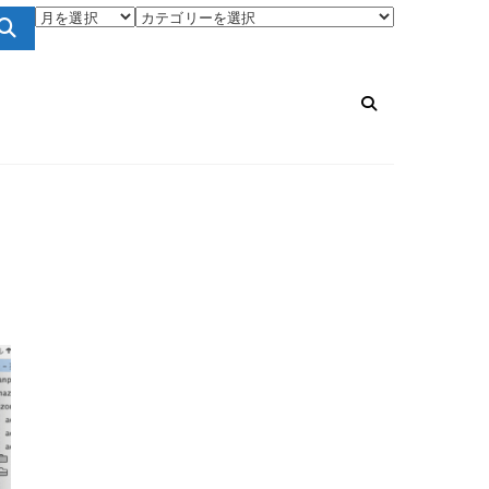
ア
カ
…
ー
テ
カ
ゴ
イ
リ
ブ
ー
英
国
ニ
ッ
ト
専
門
店
に