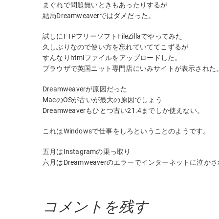
まぐれで問題無いときもあったりするが
結局Dreamweaverではダメだった。
試しにFTPフリーソフトFileZillaでやってみた
久しぶりなので使い方を忘れていててこずるが
すんなりhtmlファイルをアップロードした。
ブラウザで英国ニット専門店にいみサイトが表示された
Dreamweaverが原因だった
MacのOSが古いが最大の原因でしょう
Dreamweaverもひとつ古い21.4までしか使えない。
これはWindowsで仕事をしろということのようです。
五月はInstagramの乗っ取り
六月はDreamweaverのエラーでインターネットに泣か
コメントを残す