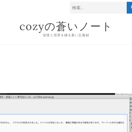
検
索
cozyの蒼いノート
追憶と現実を綴る蒼い忘備録