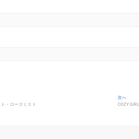
次
次へ
の
スト・ローズミスト
COZY GIR
投
稿:
英