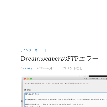
Skip
to
content
インターネット
DreamweaverのFTPエラー
by
cozy
2025年6月8日
コメントなし