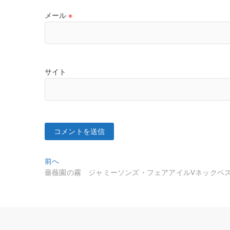
メール
※
サイト
投
過
前へ
去
薔薇園の霧 ジャミーソンズ・フェアアイルVネックベ
稿
の
ナ
投
稿:
ビ
ゲ